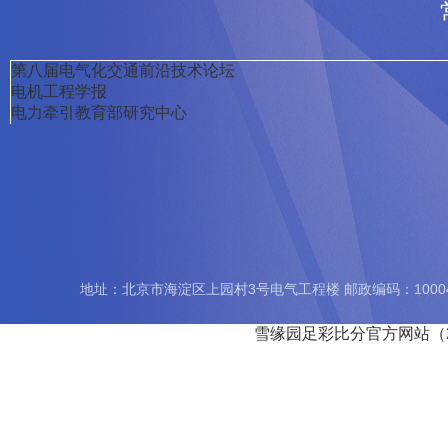
第八届电气化交通前沿技术论坛
电机工程学报
电力牵引教育部研究中心
地址：北京市海淀区上园村3号电气工程楼 邮政编码：1000
雪缘园足彩比分官方网站（2