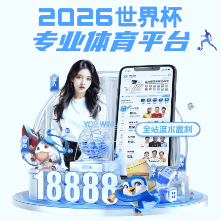
雪缘园足彩比分,c7娱乐,星空体育全站
当前位置：
首页
>
研究生教育
>
学位点设置
电气雪缘园足彩比分研究生学
位授权点设置情况