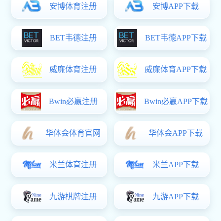
常用资源
第八届电气化交通前沿技术论
电气电子与网联化能源系统国
坛
际学术会议（E...
电机工程学报
国家电力人才网
电力牵引教育部研究中心