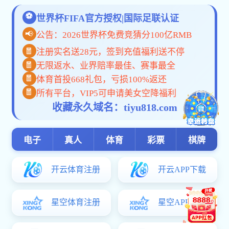
电气雪缘园足彩比分研究生学位授权点设置情
况