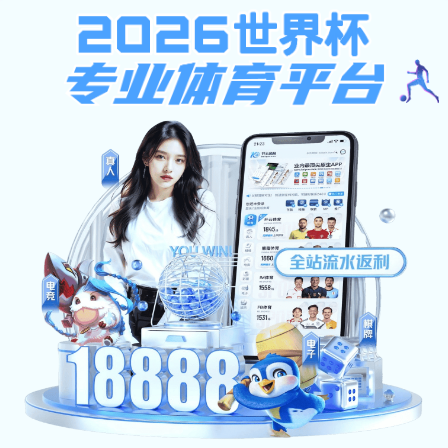
雪缘园足彩比分,c7娱乐,星空体育全站
当前位置：
首页
>
研究生教育
>
研究生培养
>
培养方案
雪缘园足彩比分,c7娱乐,星空体育全站:培
养方案
2025博士研究生培养方案-086101轨道交通运输-普博
2025-07-14