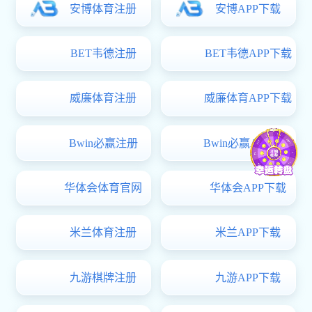
2025博士研究生培养方案-080800电气工程-直博
2025-07-14
2025硕士研究生培养方案-085801电气工程-非全日制
2025-07-14
2025硕士研究生培养方案-085801电气工程-全日制
2025-07-14
2025硕士研究生培养方案-080800电气工程-全日制
2025-07-14
星空体育全站研究生综合素养实践模块考核实施细则
2020-10-19
2020硕士研究生培养方案-学术型硕士-电气工程（留