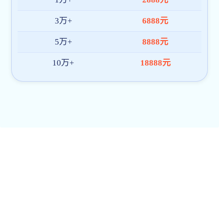
2020博士研究生培养方案-学术型博士-直博-电气工程
2020-10-19
2020博士研究生培养方案-学术型博士-普博-电气工程
2020-10-19
上一页
下一页
常用资源
第八届电气化交通前沿技术论
电气电子与网联化能源系统国
坛
际学术会议（E...
电机工程学报
国家电力人才网
电力牵引教育部研究中心