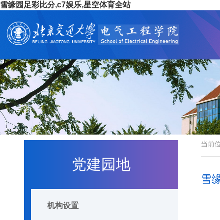
雪缘园足彩比分,c7娱乐,星空体育全站
当前
党建园地
雪缘
机构设置