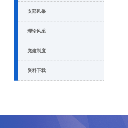
支部风采
理论风采
党建制度
资料下载